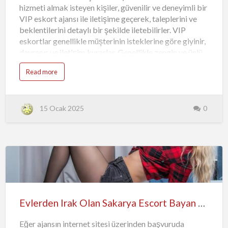
hizmeti almak isteyen kişiler, güvenilir ve deneyimli bir
VIP eskort ajansı ile iletişime geçerek, taleplerini ve
beklentilerini detaylı bir şekilde iletebilirler. VIP
eskortlar genellikle müşterinin isteklerine göre giyinir,
davranır ve iletişim kurarlar. Genellikle zengin ve ünlü
kişilere sunulan bu hizmet, müşterilerin gizliliği ve
Read more
güvenliği de oldukça önemlidir. Bu nedenle, VIP
eskortlar genellikle profesyonel ve gizliliğe önem
veren kişiler arasından seçilir. VIP eskort hizmetleri,
birçok avantaj sunmaktadır. Bunlardan ilki, zaman
15 Ocak 2025
0
tasarrufu yapmanızı sağlamasıdır. Normalde flört
etmek ve ilişki kurmak çok zaman alabilir. Ancak VIP
eskort hizmetleri sayesinde bu süreci atlayarak direk
olarak istediğiniz hizmeti alabilirsiniz. Diğer bir
avantajı ise şıklık ve zarafet konusunda size katkı
sağlamasıdır. VIP eskortlar ge…
Evlerden Irak Olan Sakarya Escort Bayan Hatice
Eğer ajansın internet sitesi üzerinden başvuruda