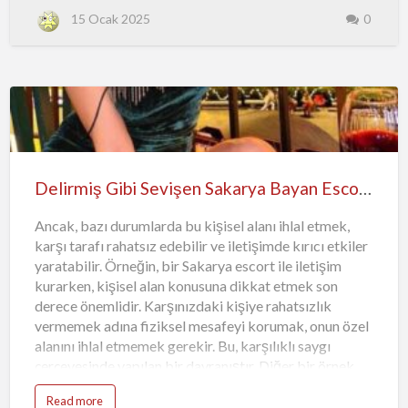
zorlaştırabilir ve iletişimde engeller yaratabilir.
15 Ocak 2025
0
Anlayışsız ifadeler kullanmaktan kaçınmak,
karşınızdaki kişinin duygularını önemsemek ve
ilişkinin sağlıklı bir şekilde devam etmesini sağlamak
için önemlidir. Empati kurarak, karşı tarafın duygularını
anlamaya çalışmak iletişimdeki anlayışsızlığı
önleyebilir. Empati, anlayışın ve hoşgörünün temelidi…
Delirmiş Gibi Sevişen Sakarya Bayan Escort Banu
Ancak, bazı durumlarda bu kişisel alanı ihlal etmek,
karşı tarafı rahatsız edebilir ve iletişimde kırıcı etkiler
yaratabilir. Örneğin, bir Sakarya escort ile iletişim
kurarken, kişisel alan konusuna dikkat etmek son
derece önemlidir. Karşınızdaki kişiye rahatsızlık
vermemek adına fiziksel mesafeyi korumak, onun özel
alanını ihlal etmemek gerekir. Bu, karşılıklı saygı
çerçevesinde yapılan bir davranıştır. Diğer bir örnek
ise duygusal anlamda kişisel alanın ihlal edilmesidir.
Read more
Karşı tarafın sınırlarını aşarak fazla samimi veya