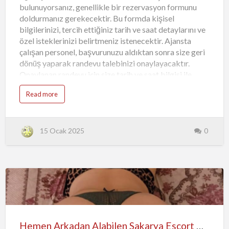
bulunuyorsanız, genellikle bir rezervasyon formunu
doldurmanız gerekecektir. Bu formda kişisel
bilgilerinizi, tercih ettiğiniz tarih ve saat detaylarını ve
özel isteklerinizi belirtmeniz istenecektir. Ajansta
çalışan personel, başvurunuzu aldıktan sonra size geri
dönüş yaparak randevu talebinizi onaylayacaktır.
Onaylanan randevu için size tarih ve saat bilgisi ile
eşleştirilmiş olacak bir escortun ismi verilecektir. Bu
Read more
noktada, randevu detaylarınızı tekrar kontrol ederek,
ajansın verdiği bilgiler ile eşleştiğinden emin
olmalısınız. Onaylanan randevunuz için ajansın size
ilettiği bilgileri not alarak, randevu tarihine kadar
15 Ocak 2025
0
saklamayı unutmamalısınız. Randevu tarihinde, ajansın
size verdiği talimatları takip ederek, randevunuzu
sorunsuz bir şekilde gerçekleştirebilirsiniz. Ajansta
randevu alma süreci oldukça profesyonelce işlediği
için, güvenilir ve konforlu bir deneyim yaşamanız da
sağlanmış olacaktır. Yerel escort ajansları aracı…
Hemen Arkadan Alabilen Sakarya Escort Gökçe