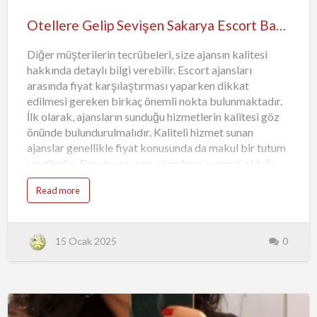
geçebilirsiniz. B…
Otellere Gelip Sevişen Sakarya Escort Bayan Nalan
Diğer müşterilerin tecrübeleri, size ajansın kalitesi
hakkında detaylı bilgi verebilir. Escort ajansları
arasında fiyat karşılaştırması yaparken dikkat
edilmesi gereken birkaç önemli nokta bulunmaktadır.
İlk olarak, ajansların sunduğu hizmetlerin kalitesi göz
önünde bulundurulmalıdır. Kaliteli hizmet sunan
ajanslar genellikle fiyat konusunda da makul bir tutum
sergilerler. Bunun yanı sıra, ajansların sunmuş olduğu
paketler ve hizmet detayları da fiyat karşılaştırması
Read more
yapılırken dikkate alınmalıdır. Bazı ajanslar sadece
birkaç saatlik hizmetler sunarken, diğerleri tüm gün
veya haftalık paketlerle hizmet vermektedir. Bu
detaylar fiyatlandırmada farklılıklara sebep olabilir.
15 Ocak 2025
0
Müşteri yorumları da fiyat karşılaştırması yaparken
oldukça önemlidir. Diğer müşterilerin ajans hakkındaki
deneyimleri, hizmet kalitesi ve fiyat konusundaki
görüşleri, size ajans seçimi konusunda fikir verebilir.