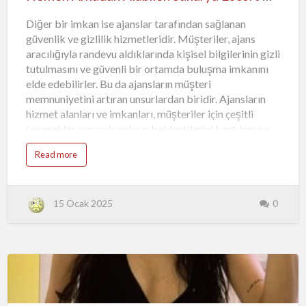
Diğer bir imkan ise ajanslar tarafından sağlanan
güvenlik ve gizlilik hizmetleridir. Müşteriler, ajans
aracılığıyla randevu aldıklarında kişisel bilgilerinin gizli
tutulmasını ve güvenli bir ortamda buluşma imkanını
elde edebilirler. Bu da ajansların müşteri
memnuniyetini artıran unsurlardan biridir. Ajansların
hizmet alanları ve imkanları, müşteriler için çeşitli
seçenekler sunarak onların beklentilerini karşılamayı
amaçlamaktadır. Bu sayede, escort ajansları
Read more
müşterilere güvenli, özelleştirilmiş ve kaliteli hizmet
sunma imkanına sahiptirler. Escort ajansları ile
iletişime geçmek istediğinizde, genellikle telefon
numaraları veya e-posta adresleri üzerinden
15 Ocak 2025
0
ulaşabilirsiniz. Ajansın websitesinde yer alan iletişim
bilgilerini kullanarak, ajansa kolaylıkla ulaşabilirsiniz.
Ayrıca, bazı escort ajansları sosyal medya hesapları
üzerinden de iletişim kurma imkanı sunmaktadır.
Facebook, Instagram veya Twitter gibi
platformlardan ajansları bulup, mesaj yoluyla iletişime