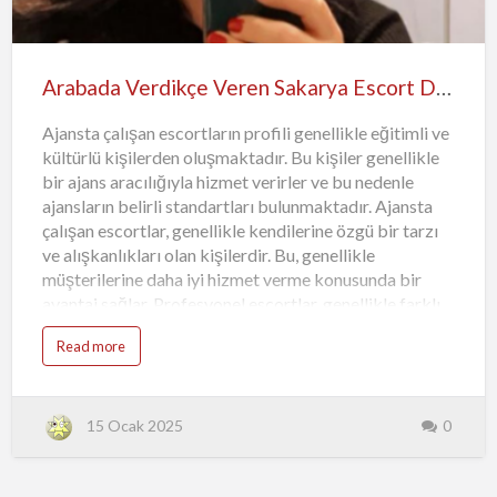
Son olarak, ajansın sunduğu ekstra imkanlar ve özel
taleplere verdiği cevaplar da fiyat konusunda …
Arabada Verdikçe Veren Sakarya Escort Duygu
Ajansta çalışan escortların profili genellikle eğitimli ve
kültürlü kişilerden oluşmaktadır. Bu kişiler genellikle
bir ajans aracılığıyla hizmet verirler ve bu nedenle
ajansların belirli standartları bulunmaktadır. Ajansta
çalışan escortlar, genellikle kendilerine özgü bir tarzı
ve alışkanlıkları olan kişilerdir. Bu, genellikle
müşterilerine daha iyi hizmet verme konusunda bir
avantaj sağlar. Profesyonel escortlar, genellikle farklı
kültür ve dil becerilerine sahip olabilirler. Ajanslar,
Read more
genellikle farklı müşteri ihtiyaçlarına cevap
verebilmek adına bu çeşitliliği sağlamak için farklı
escort bayanlar ile çalışabilirler. Bu da, müşterilerin
çeşitli tercihlere sahip olmaları durumunda ajansın
15 Ocak 2025
0
hizmet verme kapasitesini artırır. Ajansta çalışan
escortların profili, genellikle müşterilere karşı