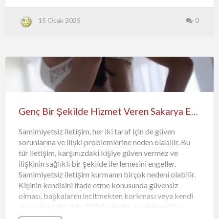
alırken, iletişim kurduğunuz kişiye karşı açık ve net
olmalısınız. Beklentilerinizi ve sınırlarınızı belirtmek,
15 Ocak 2025
0
daha iyi bir deneyim için önemlidir. İlk buluşmada, sizi
rahat ettirecek bir mekân seçmeye özen gösterin.
Eskort ile ilk buluşma önerileri, sizin için en uygun olanı
seçmenize yardımcı olacaktır. Fiyat konusunda da
dikkatli olmalısınız. Sakarya'da eskort fiyatları farklılık
gösterebilir, ancak kaliteli bir h…
Genç Bir Şekilde Hizmet Veren Sakarya Escort Bayan Aylin
Samimiyetsiz iletişim, her iki taraf için de güven
sorunlarına ve ilişki problemlerine neden olabilir. Bu
tür iletişim, karşınızdaki kişiye güven vermez ve
ilişkinin sağlıklı bir şekilde ilerlemesini engeller.
Samimiyetsiz iletişim kurmanın birçok nedeni olabilir.
Kişinin kendisini ifade etme konusunda güvensiz
olması, başkalarını incitmekten korkması veya kendi
duyguları hakkında dürüst olmaktan çekinmesi bu
duruma neden olabilir. Ayrıca, ilişki veya iletişimdeki