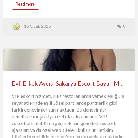
Read more
güç dengesizlikleri de samimiyetsiz iletişim kurmaya
zemin hazırlayabilir. Samimiyetsiz iletişim kurmak,
genellikle karşınızdaki kişiye güvensizlik ve rahatsızlık
hissi verir. Karşınızdaki kişinin sizi anlamasını ve size
15 Ocak 2025
0
güven duymasını engeller. Bu nedenle, ilişkilerde
sağlıklı iletişim için samimiyet önemlidir. Samimiyetsiz
iletişim kurmak, ilişkilerde güveni zedeler ve karşılıklı
anlayışı engeller. Bu nedenle, iletişimde samimiyetin ve
dürüstlüğün önemini hatırlamak ve karşılıklı saygı
çerçevesinde iletişim kurmak …
Evli Erkek Avcısı Sakarya Escort Bayan Mualla
VIP eskort hizmeti, lüks restoranlarda yemek eşliği, iş
seyahatlerinde eşlik, özel partilerde partnerlik gibi
farklı deneyimler sunmaktadır. Bu deneyimler,
genellikle müşteriye özel olarak planlanır. VIP
eskortlarla iletişime geçmek için genellikle eskort
ajansları ya da özel web siteleri kullanılır. İletişim
bilgileri genellikle bu platformlarda paylaşılmaktadır.