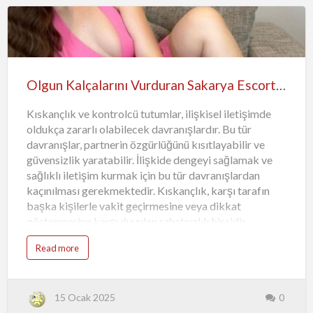
profesyonel ve saygılı bir tavır sergileyen kişilerden
oluşmaktadır. Bu kişiler genellikle kendilerini
geliştirmek ve müşteri memnuniyetini sağlamak adına
çeşitli eğitimlere ve danışmanlıklar…
Olgun Kalçalarını Vurduran Sakarya Escort Gizem
Kıskançlık ve kontrolcü tutumlar, ilişkisel iletişimde
oldukça zararlı olabilecek davranışlardır. Bu tür
davranışlar, partnerin özgürlüğünü kısıtlayabilir ve
güvensizlik yaratabilir. İlişkide dengeyi sağlamak ve
sağlıklı iletişim kurmak için bu tür davranışlardan
kaçınılması gerekmektedir. Kıskançlık, karşı tarafın
başka kişilerle vakit geçirmesine veya dikkat
göstermesine karşı duyulan rahatsızlık hissidir.
Kıskançlık, genellikle düşük özsaygıyla, güvensizlikle
Read more
veya geçmişteki olumsuz deneyimlerle ilişkilendirilir.
Bu duygu, ilişkiye zarar verebilir ve karşı tarafın
özgürlük alanını kısıtlayabilir. Kontrolcü tutumlar,
partnerin hayatına karışma, kararlarını sorgulama veya
15 Ocak 2025
0