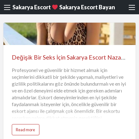
Sakarya Escort
Sakarya Escort Bayan
Değişik Bir Seks İçin Sakarya Escort Nazan Geldi
Profesyonel ve güvenilir bir hizmet almak için
seçimlerini dikkatli bir şekilde yapmalı, maliyetleri ve
gizlilik politikalarını göz önünde bulundurmalı ve en iyi
ve en özel deneyimi elde etmek için gereken adımları
atmalıdırlar. Eskort deneyimlerinden en iyi şekilde
faydalanmak isteyenler için, öncelikle güvenilir bir
eskort ajansı ile çalışmak çok önemlidir. Bir eskortu
seçerken nelere dikkat etmeniz gerektiğini
bilmelisiniz. Profesyonel ve sağlıklı Sakarya escort
Read more
hizmetleri sunan ajansları tercih etmek, size daha
olumlu bir deneyim yaşatacaktır. Eskort randevusu