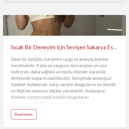
baskı kurma eğilimini ifade eder. Kontrolcü
davranışlar, karşı tarafta özgüvensizlik ve stres
yaratabilir. Sağlıklı bir ilişki için, her iki tarafın da
özgürlüğünü ve kişisel alanını saygıyla karşılaması
gereklidir. Kıskançlık ve kontrolcü tutumlar, ilişkide
güvensizlik ve stres yaratabilir. Bu tür davranışla…
Sıcak Bir Deneyim İçin Sevişen Sakarya Escort Özlem
İdeal bir iletişim, karşılıklı saygı ve anlayış üzerine
kurulmalıdır. Kaba ve saygısız davranışları en aza
indirerek, daha sağlıklı ve mutlu ilişkiler kurabilir,
iletişimde başarılı olabilirsiniz. İletişimde anlayışsız
ifadeler kullanmak, karşı tarafın duygularını incitebilir
ve ilişkide olumsuz etkiler yaratabilir. Anlayışsız
ifadeler, karşınızdaki kişinin duygularını
önemsemediğinizi ve saygısızlık ettiğinizi
düşündürebilir. Anlayışsız bir ifade kullanmak, karşı
Read more
tarafa olan saygısızlığınızı gösterebilir. Bu tür ifadeler,
iletişiminize zarar verir ve kişiler arasındaki ilişkileri
zedeleyebilir. Anlayışsız ifadeler, empati kurmayı